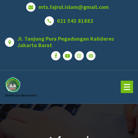
Skip
mts.fajrul.islam@gmail.com
to
content
021 543 81882
Jl. Tanjung Pura Pegadungan Kalideres
Jakarta Barat
Sholeh dan Berkarakter