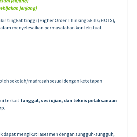
esuai jenjang)
ebijakan jenjang)
r tingkat tinggi (Higher Order Thinking Skills/HOTS),
alam menyelesaikan permasalahan kontekstual.
t oleh sekolah/madrasah sesuai dengan ketetapan
i terkait
tanggal, sesi ujian, dan teknis pelaksanaan
ap.
idik dapat mengikuti asesmen dengan sungguh-sungguh,