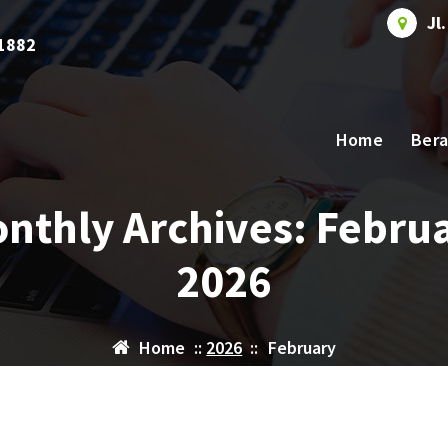
Jl
1882
Home
Ber
nthly Archives: Febru
2026
Home
::
2026
::
February