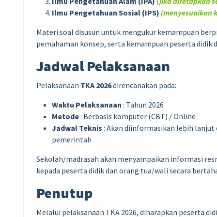
Ilmu Pengetahuan Alam (IPA)
(jika ditetapkan s
Ilmu Pengetahuan Sosial (IPS)
(menyesuaikan k
Materi soal disusun untuk mengukur kemampuan berpiki
pemahaman konsep, serta kemampuan peserta didik d
Jadwal Pelaksanaan
Pelaksanaan
TKA 2026
direncanakan pada:
Waktu Pelaksanaan
: Tahun 2026
Metode
: Berbasis komputer (CBT) / Online
Jadwal Teknis
: Akan diinformasikan lebih lanju
pemerintah
Sekolah/madrasah akan menyampaikan informasi resm
kepada peserta didik dan orang tua/wali secara bertah
Penutup
Melalui pelaksanaan TKA 2026, diharapkan peserta d