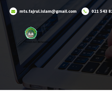
Skip
to
mts.fajrul.islam@gmail.com
021 543 8
content
Sholeh dan Berkarakter